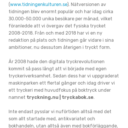
(
www.tidningenkulturen.se
). Nätversionen av
tidningen blev enormt populär och har idag cirka
30.000-50.000 unika besökare per månad, vilket
föranledde att vi övergav det fysiska trycket
2008-2018. Från och med 2018 har vi en ny
redaktion på plats och tidningen går vidare i sina
ambitioner, nu dessutom återigen i tryckt form.
År 2008 hade den digitala tryckrevolutionen
kommit så pass långt att vi började med egen
tryckeriverksamhet. Sedan dess har vi uppgraderat
maskinparken ett flertal gånger och idag driver vi
ett tryckeri med huvudfokus på boktryck under
namnet
tryckning.nu | tryckabok.se
.
Inte endast pysslar vi nuförtiden alltså med det
som allt startade med, antikvariatet och
bokhandeln, utan alltså även med bokförläggande,