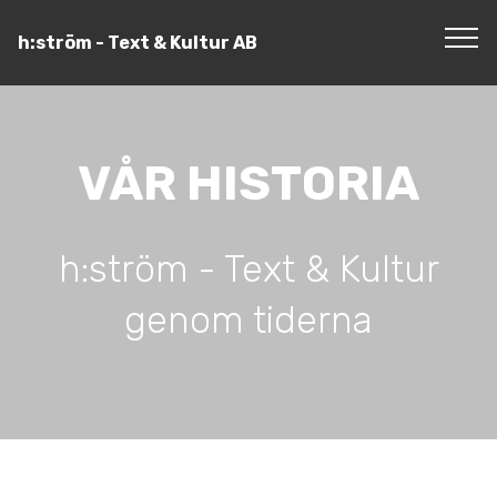
h:ström - Text & Kultur AB
VÅR HISTORIA
h:ström - Text & Kultur
genom tiderna