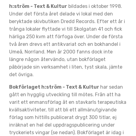
h:ström - Text & Kultur
bildades i oktober 1998.
Under det första året delade vi lokal med den
beryktade skivbutiken Dredd Records. Efter ett år i
trånga lokaler flyttade vi till Skolgatan 41 och fick
härliga 250 kvm att förfoga över. Under de första
två åren drevs ett antikvariat och en bokhandel i
Umeå, Norrland. Men år 2000 fanns dock inte
längre någon återvändo, utan bokförlaget
påbörjade sin verksamhet i liten, tyst skala, jämte
det övriga.
Bokförlaget h:ström - Text & Kultur
har sedan
gått en hygglig utveckling till mötes. Från att ha
varit ett enmansförlag åt en stavkarls terapeutiska
kvällsaktiviteter, till att bli ett allmänutgivande
förlag som hittills publicerat drygt 300 titlar, ej
inräknat en hel del uppdragspublicering under
tryckeriets vingar (se nedan). Bokförlaget är idag i